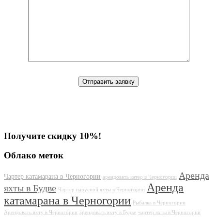
Получите скидку 10%!
Облако меток
Аренда
Чартер катамарана в Черногории
арендовать катер в Черногории
Аренда
яхты в Будве
Чартер парусной яхты в Черногории
катамарана в Черногории
Рыбалка в Черногории
Арендовать яхту в Черногории
арендовать яхту в Будве
чартер яхты в Черногории