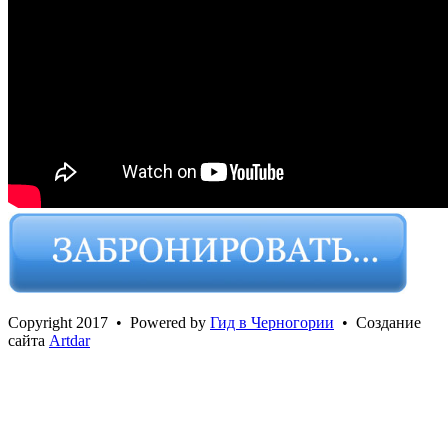
Сopyright 2017 • Powered by
Гид в Черногории
• Создание
сайта
Artdar