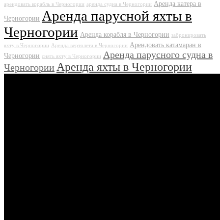
Аренда катера в
арендовать корабль в Черногории
аренда судна в Черногории
Аренда парусной яхты в
Черногории
Черногории
Аренда корабля в Черногории
забронировать
Арендовать катамаран в
яхту в Черногории
Аренда вертолета в Черногории
Аренда парусного судна в
Черногории
снять яхту в Черногории
Аренда яхты в Черногории
Черногории